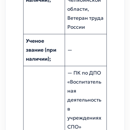
наличии);
Челябинской
области,
Ветеран труда
России
Ученое
звание (при
—
наличии);
— ПК по ДПО
«Воспитатель
ная
деятельность
в
учреждениях
СПО»