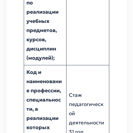
по
реализации
учебных
предметов,
курсов,
дисциплин
(модулей);
Код и
наименовани
е профессии,
Стаж
специальнос
педагогическ
ти, в
ой
реализации
деятельности
которых
31 год