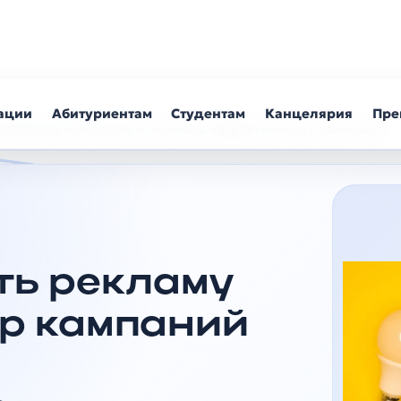
зации
Абитуриентам
Студентам
Канцелярия
Пре
рез Мастер кампаний и оценить эффективность кампании
ть рекламу
ер кампаний