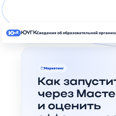
ЮУГК
Сведения об образовательной органи
Маркетинг
Как запустить рекламу че
Главная
Маркетинг
Как запусти
через Маст
и оценить